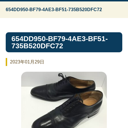
654DD950-BF79-4AE3-BF51-735B520DFC72
654DD950-BF79-4AE3-BF51-
735B520DFC72
2023年01月29日