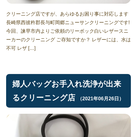
クリーニング店ですが、あらゆるお困り事に対応します
長崎県西彼杵郡長与町岡郷ニューサンクリーニングです!
今回、諫早市内よりご依頼のリーボック白いレザースニ
ーカーのクリーニング ご存知ですか？ レザーには、水は
不可 レザ […]
婦人バッグお手入れ洗浄が出来
るクリーニング店
（2021年06月26日）