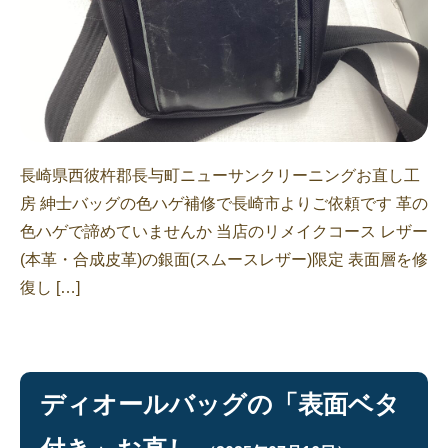
長崎県西彼杵郡長与町ニューサンクリーニングお直し工
房 紳士バッグの色ハゲ補修で長崎市よりご依頼です 革の
色ハゲで諦めていませんか 当店のリメイクコース レザー
(本革・合成皮革)の銀面(スムースレザー)限定 表面層を修
復し […]
ディオールバッグの「表面ベタ