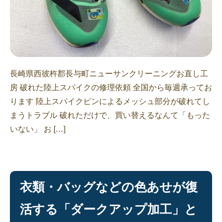
長崎県西彼杵郡長与町ニューサンクリーニングお直し工
房 破れた陸上スパイクの修理依頼 全国から毎週承ってお
ります 陸上スパイクピンによるメッシュ部分が破れてし
まうトラブル 破れただけで、買い替えるなんて「もった
いない」 お […]
衣類・バッグなどの色あせが復
活する「ダークアップ加工」と