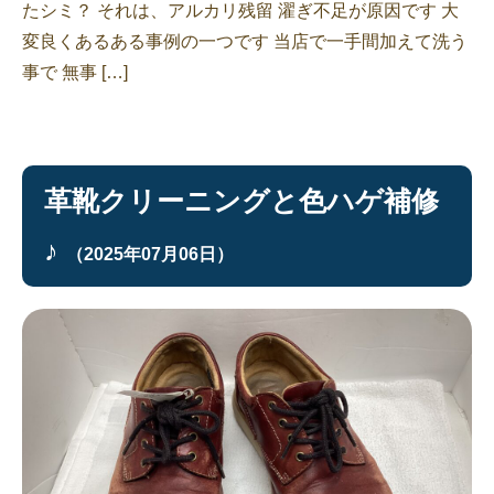
たシミ？ それは、アルカリ残留 濯ぎ不足が原因です 大
変良くあるある事例の一つです 当店で一手間加えて洗う
事で 無事 […]
革靴クリーニングと色ハゲ補修
♪
（2025年07月06日）