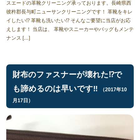
スエードの革靴クリーニング承っております。長崎県西
彼杵郡長与町ニューサンクリーニングです！ 革靴をキレ
イしたい⁉︎ 革靴も洗いたい⁉︎ そんなご要望に当店がお応
えします！ 当店は、 革靴やスニーカーやバッグもメンテ
ナンス […]
財布のファスナーが壊れた⁉︎で
も諦めるのは早いです‼︎
（2017年10
月17日）