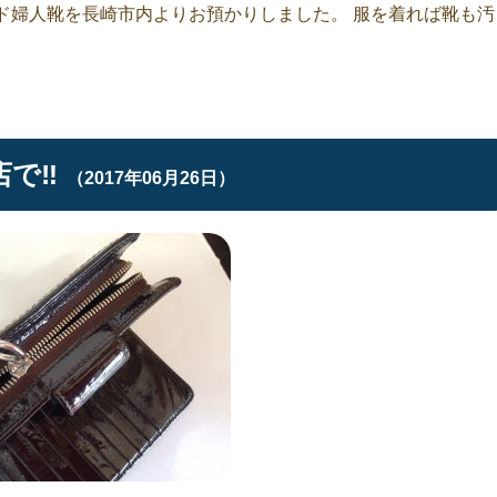
スエード婦人靴を長崎市内よりお預かりしました。 服を着れば靴も汚
で‼︎
（2017年06月26日）