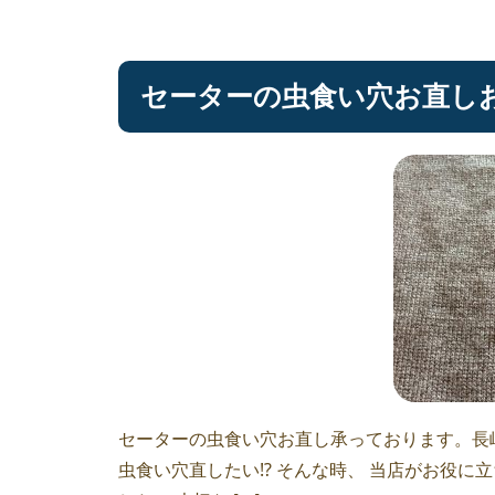
セーターの虫食い穴お直しお
セーターの虫食い穴お直し承っております。長
虫食い穴直したい⁉︎ そんな時、 当店がお役