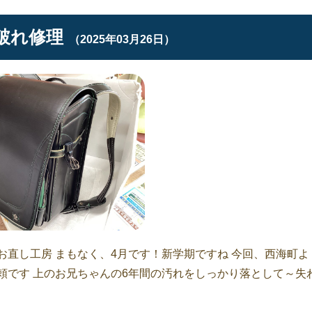
破れ修理
（2025年03月26日）
直し工房 まもなく、4月です！新学期ですね 今回、西海町よ
頼です 上のお兄ちゃんの6年間の汚れをしっかり落として～失