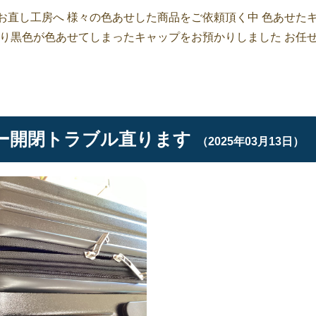
お直し工房へ 様々の色あせした商品をご依頼頂く中 色あせた
より黒色が色あせてしまったキャップをお預かりしました お任
ー開閉トラブル直ります
（2025年03月13日）