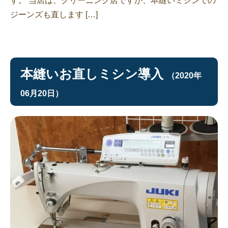
す。 当店は、クリーニング店ですが、本縫いミシンでの
ジーンズも直します […]
本縫いお直しミシン導入
（2020年
06月20日）