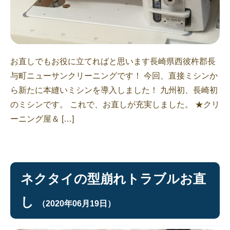
お直しでもお役に立てればと思います長崎県西彼杵郡長
与町ニューサンクリーニングです！ 今回、直接ミシンか
ら新たに本縫いミシンを導入しました！ 九州初、長崎初
のミシンです。 これで、お直しが充実しました。 ★クリ
ーニング屋＆ […]
ネクタイの型崩れトラブルお直
し
（2020年06月19日）