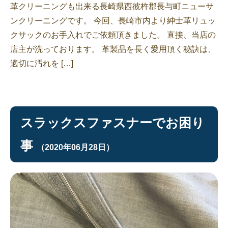
革クリーニングも出来る長崎県西彼杵郡長与町ニューサ
ンクリーニングです。 今回、長崎市内より紳士革リュッ
クサックのお手入れでご依頼頂きました。 直接、当店の
店主が洗っております。 革製品を長く愛用頂く秘訣は、
適切に汚れを […]
スラックスファスナーでお困り
事
（2020年06月28日）