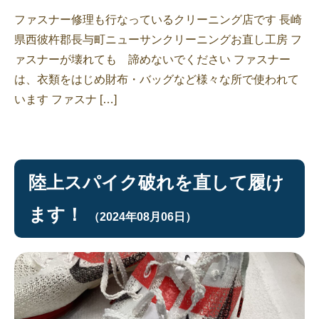
ファスナー修理も行なっているクリーニング店です 長崎
県西彼杵郡長与町ニューサンクリーニングお直し工房 フ
ァスナーが壊れても 諦めないでください ファスナー
は、衣類をはじめ財布・バッグなど様々な所で使われて
います ファスナ […]
陸上スパイク破れを直して履け
ます！
（2024年08月06日）