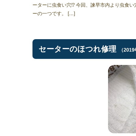
ーターに虫食い穴⁉︎ 今回、諫早市内より虫食
ーの一つです。 […]
セーターのほつれ修理
（201