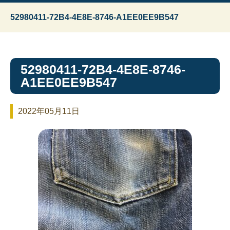
52980411-72B4-4E8E-8746-A1EE0EE9B547
52980411-72B4-4E8E-8746-
A1EE0EE9B547
2022年05月11日