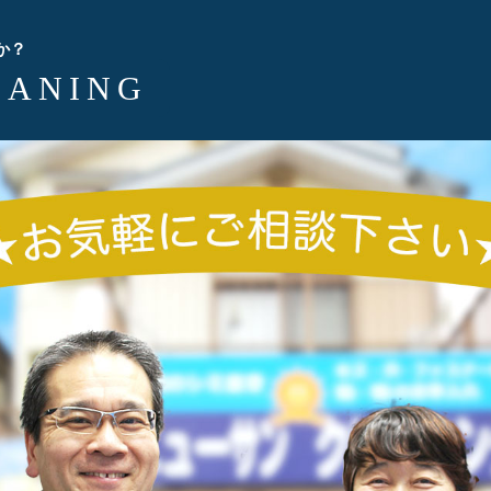
か？
EANING