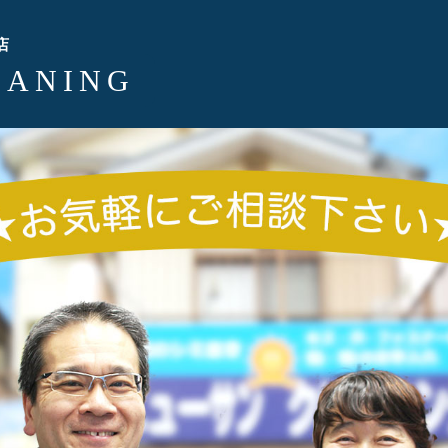
店
EANING