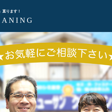
」直ります！
EANING