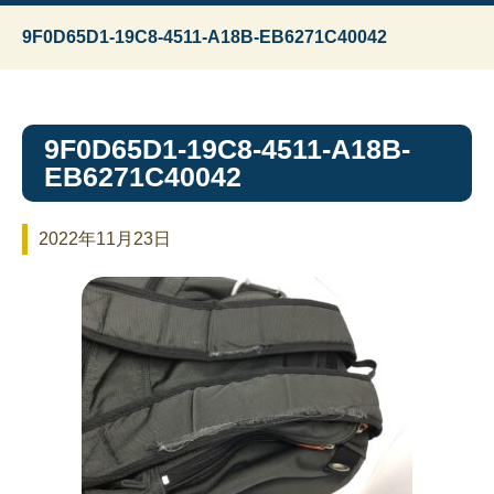
9F0D65D1-19C8-4511-A18B-EB6271C40042
9F0D65D1-19C8-4511-A18B-
EB6271C40042
2022年11月23日