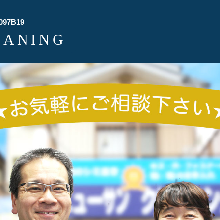
097B19
EANING