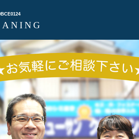
0BCE0124
EANING