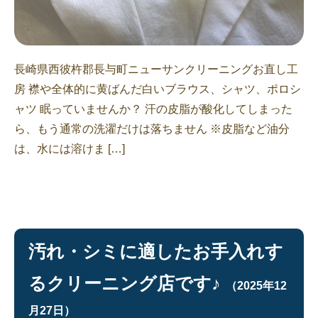
長崎県西彼杵郡長与町ニューサンクリーニングお直し工
房 襟や全体的に黄ばんだ白いブラウス、シャツ、ポロシ
ャツ 眠っていませんか？ 汗の皮脂が酸化してしまった
ら、もう通常の洗濯だけは落ちません ※皮脂など油分
は、水には溶けま […]
汚れ・シミに適したお手入れす
るクリーニング店です♪
（2025年12
月27日）