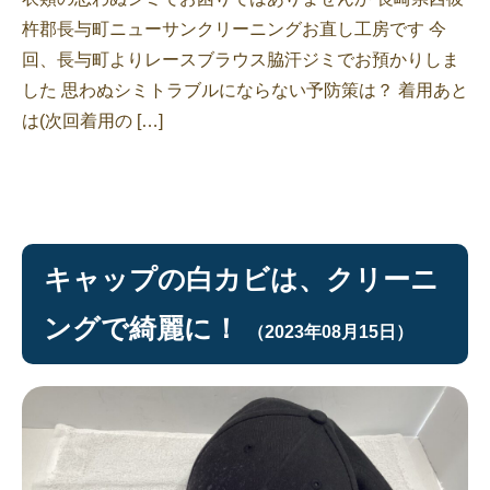
杵郡長与町ニューサンクリーニングお直し工房です 今
回、長与町よりレースブラウス脇汗ジミでお預かりしま
した 思わぬシミトラブルにならない予防策は？ 着用あと
は(次回着用の […]
キャップの白カビは、クリーニ
ングで綺麗に！
（2023年08月15日）