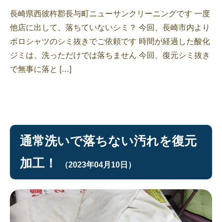
長崎県西彼杵郡長与町ニューサンクリーニングです 一度
他店に出して、落ちていないシミ？ 今回、長崎市内より
ポロシャツのシミ抜きでご依頼です 時間が経過した酸化
ジミは、洗っただけでは落ちません 今回、復元シミ抜き
で無事に落と […]
通常洗いで落ちない汚れを復元
加工！
（2023年04月10日）