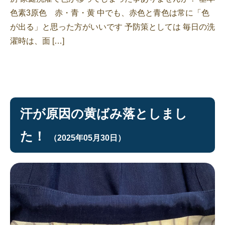
色素3原色 赤・青・黄 中でも、赤色と青色は常に「色
が出る」と思った方がいいです 予防策としては 毎日の洗
濯時は、面 […]
汗が原因の黄ばみ落としまし
た！
（2025年05月30日）