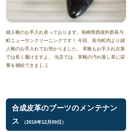
婦人靴のお手入れ承っております。長崎県西彼杵郡長与
町ニューサンクリーニングです！ 今回、長与町内より婦
人靴のお手入れでお預かりました。 革靴もお手入れ次第
では長く履けますよ。 当店では、革靴の汚れ落し革に栄
養を補給できま […]
合成皮革のブーツのメンテナン
ス
（2016年12月09日）