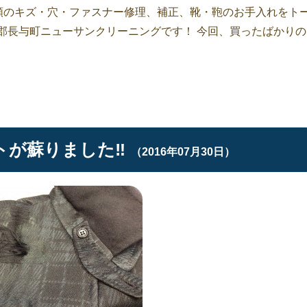
衣類のキズ・穴・ファスナー修理、補正、靴・鞄のお手入れをト
郡長与町ニューサンクリーニングです！ 今回、買ったばかりの
が蘇りました‼︎
（2016年07月30日）