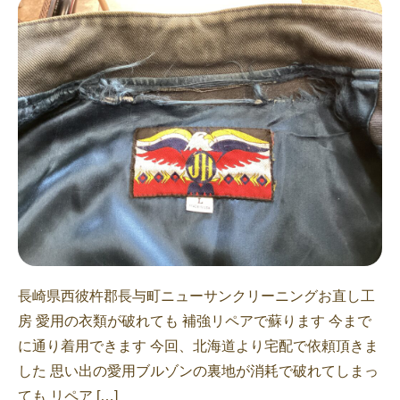
長崎県西彼杵郡長与町ニューサンクリーニングお直し工
房 愛用の衣類が破れても 補強リペアで蘇ります 今まで
に通り着用できます 今回、北海道より宅配で依頼頂きま
した 思い出の愛用ブルゾンの裏地が消耗で破れてしまっ
ても リペア […]