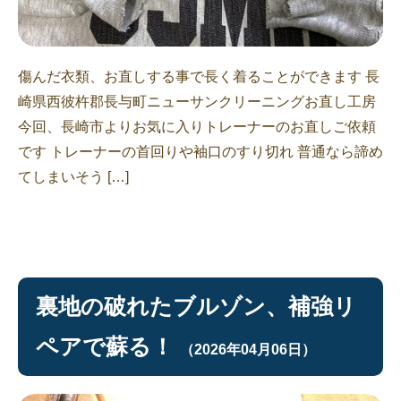
傷んだ衣類、お直しする事で長く着ることができます 長
崎県西彼杵郡長与町ニューサンクリーニングお直し工房
今回、長崎市よりお気に入りトレーナーのお直しご依頼
です トレーナーの首回りや袖口のすり切れ 普通なら諦め
てしまいそう […]
裏地の破れたブルゾン、補強リ
ペアで蘇る！
（2026年04月06日）