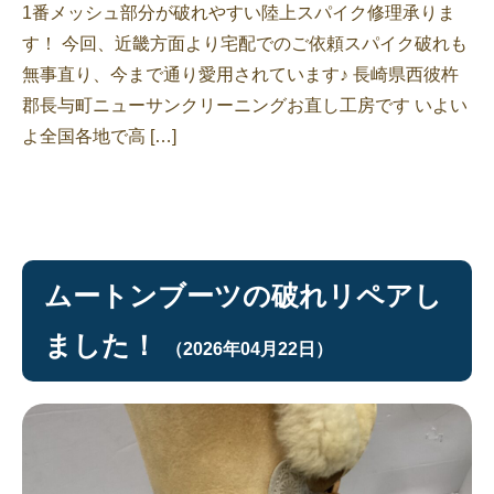
1番メッシュ部分が破れやすい陸上スパイク修理承りま
す！ 今回、近畿方面より宅配でのご依頼スパイク破れも
無事直り、今まで通り愛用されています♪ 長崎県西彼杵
郡長与町ニューサンクリーニングお直し工房です いよい
よ全国各地で高 […]
ムートンブーツの破れリペアし
ました！
（2026年04月22日）