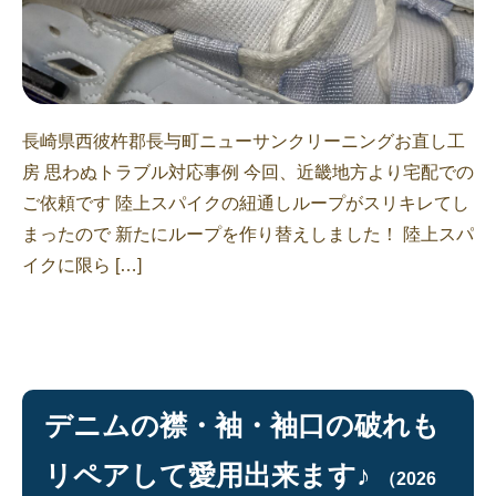
長崎県西彼杵郡長与町ニューサンクリーニングお直し工
房 思わぬトラブル対応事例 今回、近畿地方より宅配での
ご依頼です 陸上スパイクの紐通しループがスリキレてし
まったので 新たにループを作り替えしました！ 陸上スパ
イクに限ら […]
デニムの襟・袖・袖口の破れも
リペアして愛用出来ます♪
（2026