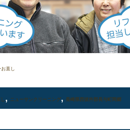
ーお直し
,
,
直し
ニューサンクリーニング
長崎県西彼杵郡長与町岡郷