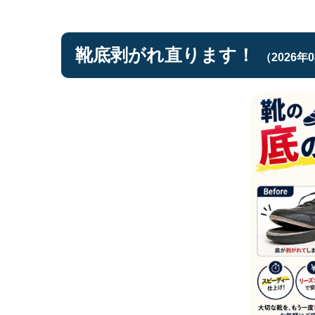
靴底剥がれ直ります！
（2026年