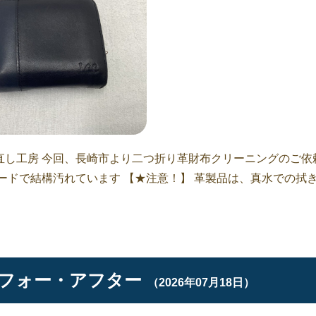
直し工房 今回、長崎市より二つ折り革財布クリーニングのご依
ードで結構汚れています 【★注意！】 革製品は、真水での拭
フォー・アフター
（2026年07月18日）