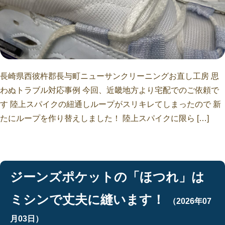
長崎県西彼杵郡長与町ニューサンクリーニングお直し工房 思
わぬトラブル対応事例 今回、近畿地方より宅配でのご依頼で
す 陸上スパイクの紐通しループがスリキレてしまったので 新
たにループを作り替えしました！ 陸上スパイクに限ら […]
ジーンズポケットの「ほつれ」は
ミシンで丈夫に縫います！
（2026年07
月03日）