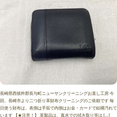
長崎県西彼杵郡長与町ニューサンクリーニングお直し工房 今
回、長崎市より二つ折り革財布クリーニングのご依頼です 毎
日使う財布は、表側は手垢で内側はお金・カードで結構汚れて
います 【★注意！】 革製品は、真水での拭き取り等は […]