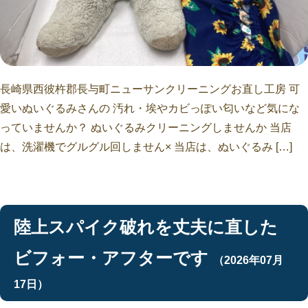
長崎県西彼杵郡長与町ニューサンクリーニングお直し工房 可
愛いぬいぐるみさんの 汚れ・埃やカビっぽい匂いなど気にな
っていませんか？ ぬいぐるみクリーニングしませんか 当店
は、洗濯機でグルグル回しません× 当店は、ぬいぐるみ […]
陸上スパイク破れを丈夫に直した
ビフォー・アフターです
（2026年07月
17日）