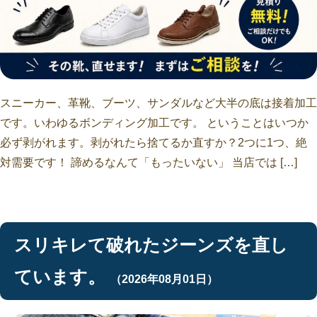
スニーカー、革靴、ブーツ、サンダルなど大半の底は接着加工
です。いわゆるボンディング加工です。 ということはいつか
必ず剥がれます。剥がれたら捨てるか直すか？2つに1つ、絶
対需要です！ 諦めるなんて「もったいない」 当店では […]
スリキレて破れたジーンズを直し
ています。
（2026年08月01日）