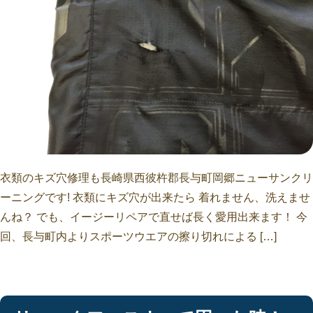
衣類のキズ穴修理も長崎県西彼杵郡長与町岡郷ニューサンクリ
ーニングです! 衣類にキズ穴が出来たら 着れません、洗えませ
んね？ でも、イージーリペアで直せば長く愛用出来ます！ 今
回、長与町内よりスポーツウエアの擦り切れによる […]