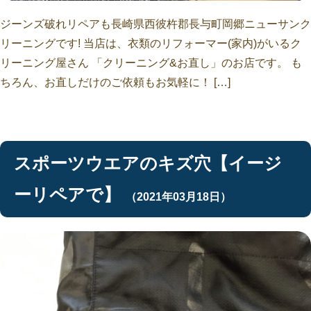
ジーンズ破れリペアも長崎県西彼杵郡長与町岡郷ニューサンク
リーニングです! 当店は、衣類のリフォーマー(家内)がいるク
リーニング屋さん 「クリーニング&お直し」のお店です。 も
ちろん、お直しだけのご依頼もお気軽に！ […]
スポーツウエアのキズ穴【イージ
ーリペアで】
（2021年03月18日）