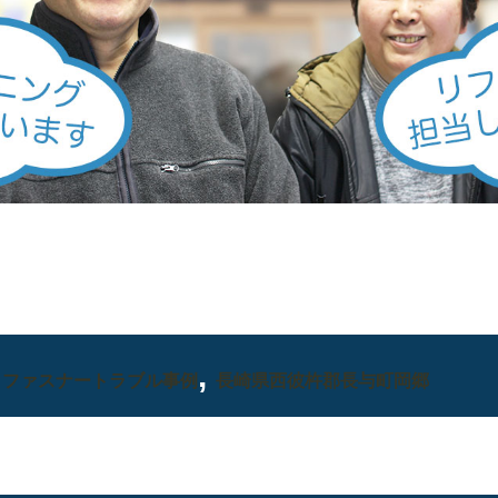
,
,
ファスナートラブル事例
長崎県西彼杵郡長与町岡郷