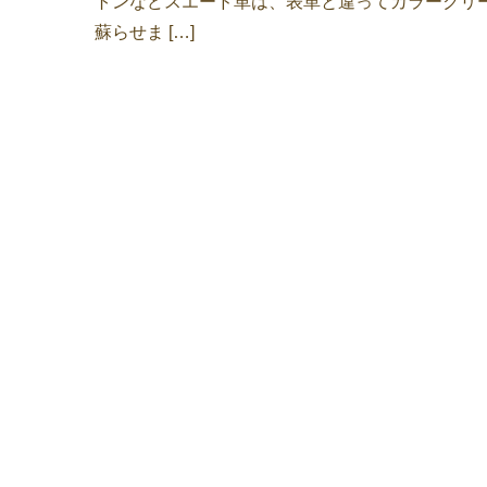
トンなどスエード革は、表革と違ってカラークリー
蘇らせま […]