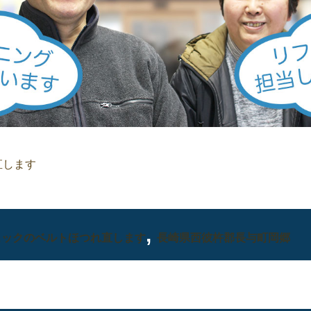
直します
,
ュックのベルトほつれ直します
長崎県西彼杵郡長与町岡郷