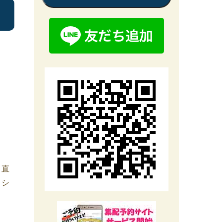
、直
ミシ