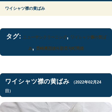
ワイシャツ襟の黄ばみ
タグ:
,
ニューサンクリーニング
ワイシャツ襟の黄ば
,
み
長崎県西彼杵郡長与町岡郷
ワイシャツ襟の黄ばみ
（2022年02月24
日）