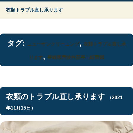
衣類トラブル直し承ります
タグ:
,
ニューサンクリーニング
衣類トラブル直し承
,
ります
長崎県西彼杵郡長与町岡郷
衣類のトラブル直し承ります
（2021
年11月15日）