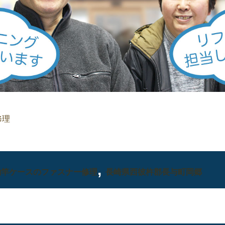
修理
,
釣竿ケースのファスナー修理
長崎県西彼杵郡長与町岡郷